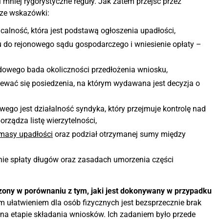
mniej rygorystyczne reguły. Jak zatem przejść przez
sze wskazówki:
acalność, która jest podstawą ogłoszenia upadłości,
 do rejonowego sądu gospodarczego i wniesienie opłaty –
dowego bada okoliczności przedłożenia wniosku,
iewać się posiedzenia, na którym wydawana jest decyzja o
o jest działalność syndyka, który przejmuje kontrolę nad
rządza listę wierzytelności,
masy upadłości
oraz podział otrzymanej sumy między
ie spłaty długów oraz zasadach umorzenia części
czony w porównaniu z tym, jaki jest dokonywany w przypadku
 ułatwieniem dla osób fizycznych jest bezsprzecznie brak
 etapie składania wniosków. Ich zadaniem było przede