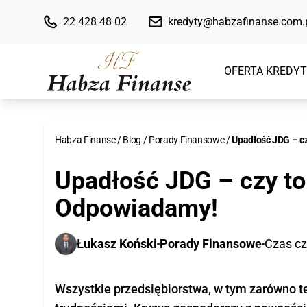
22 428 48 02
kredyty@habzafinanse.com.
OFERTA KREDY
Indywidualne
Habza Finanse
/
Blog
/
Porady Finansowe
/
Upadłość JDG – c
Kredyt konsolidacyjny
Upadłość JDG – czy t
Konsolidacja chwilówek
Odpowiadamy!
Kredyt oddłużeniowy
Kredyt refinansowy
Łukasz Koński
Porady Finansowe
Czas cz
Pożyczka gotówkowa
Pożyczka dla zadłużonych z komo
Wszystkie przedsiębiorstwa, w tym zarówno te 