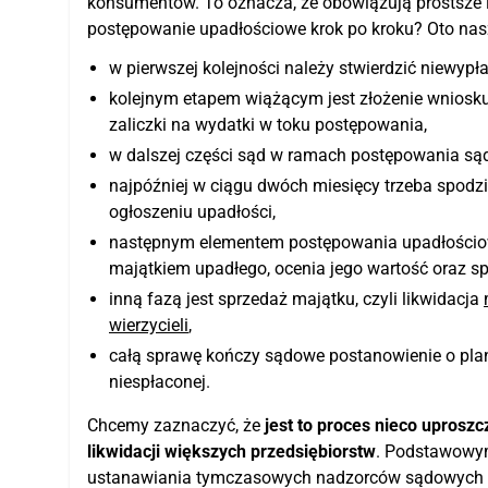
konsumentów. To oznacza, że obowiązują prostsze i 
postępowanie upadłościowe krok po kroku? Oto na
w pierwszej kolejności należy stwierdzić niewypł
kolejnym etapem wiążącym jest złożenie wniosku
zaliczki na wydatki w toku postępowania,
w dalszej części sąd w ramach postępowania są
najpóźniej w ciągu dwóch miesięcy trzeba spodz
ogłoszeniu upadłości,
następnym elementem postępowania upadłościoweg
majątkiem upadłego, ocenia jego wartość oraz spo
inną fazą jest sprzedaż majątku, czyli likwidacja
wierzycieli
,
całą sprawę kończy sądowe postanowienie o plan
niespłaconej.
Chcemy zaznaczyć, że
jest to proces nieco uprosz
likwidacji większych przedsiębiorstw
. Podstawowym
ustanawiania tymczasowych nadzorców sądowych na