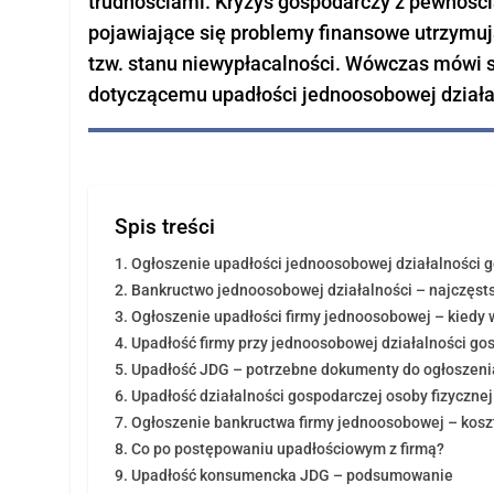
trudnościami. Kryzys gospodarczy z pewnością
Kredyt konsumpcyjny
pojawiające się problemy finansowe utrzymują
Kredyt dla zadłużonych
tzw. stanu niewypłacalności. Wówczas mówi si
Kredyt z opóźnieniami w BIK
dotyczącemu upadłości jednoosobowej działal
Kredyt dla obcokrajowca w Polsce
Loan for a foreigner in Poland
Trudne kredyty
Spis treści
Kredyty preferencyjne
Ogłoszenie upadłości jednoosobowej działalności g
Kredyt bez badania zdolności kre
Bankructwo jednoosobowej działalności – najczęst
Ogłoszenie upadłości firmy jednoosobowej – kiedy w
Upadłość firmy przy jednoosobowej działalności go
Upadłość JDG – potrzebne dokumenty do ogłoszeni
Upadłość działalności gospodarczej osoby fizycznej 
Ogłoszenie bankructwa firmy jednoosobowej – kosz
Co po postępowaniu upadłościowym z firmą?
Upadłość konsumencka JDG – podsumowanie