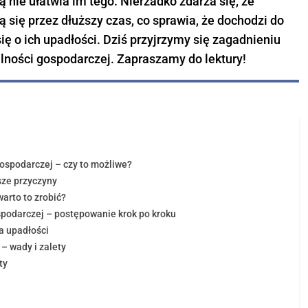
 nie ułatwia im tego. Nierzadko zdarza się, że
Kredyt na start
 się przez dłuższy czas, co sprawia, że dochodzi do
Kredyt na spłatę ZUS i US
ę o ich upadłości. Dziś przyjrzymy się zagadnieniu
Leasing dla firm
ności gospodarczej. Zapraszamy do lektury!
ospodarczej – czy to możliwe?
dytowej
sze przyczyny
arto to zrobić?
spodarczej – postępowanie krok po kroku
a upadłości
– wady i zalety
ty