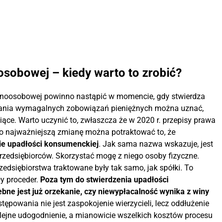
osobowej – kiedy warto to zrobić?
ednoosobowej powinno nastąpić w momencie, gdy stwierdza
lowania wymagalnych zobowiązań pieniężnych można uznać,
iące. Warto uczynić to, zwłaszcza że w 2020 r. przepisy prawa
o najważniejszą zmianę można potraktować to, że
ie upadłości konsumenckiej
. Jak sama nazwa wskazuje, jest
rzedsiębiorców. Skorzystać mogę z niego osoby fizyczne.
zedsiębiorstwa traktowane były tak samo, jak spółki. To
y proceder.
Poza tym do stwierdzenia upadłości
bne jest już orzekanie, czy niewypłacalność wynika z winy
powania nie jest zaspokojenie wierzycieli, lecz oddłużenie
kolejne udogodnienie, a mianowicie wszelkich kosztów procesu