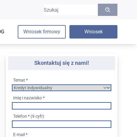
Szukaj:
OG
Wniosek firmowy
Wniosek
Skontaktuj się z nami!
kturyzacja przedsiębiorstw
Temat *
isma o restrukturyzację kredytu
kturyzacja kredytu a zły BIK
Imię i nazwisko *
w restrukturyzacji a kredyt hipoteczny
owanie restrukturyzacyjne
Telefon * (9 cyfr)
E-mail *