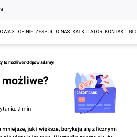
pl
TOWA
OPINIE
ZESPÓŁ
O NAS
KALKULATOR
KONTAKT
BL
Firmowe
Inne
zy to możliwe? Odpowiadamy!
Kredyt na działalność
Restru
o możliwe?
Kredyt konsolidacyjny dla firm
Wzór p
Kredyt inwestycyjny dla firm
Restru
Kredyt dla zadłużonych firm
Firma 
ytania: 9 min
Kredyt dla spółki
Postęp
rnikiem
Kredyt obrotowy dla firm
mniejsze, jak i większe, borykają się z licznymi