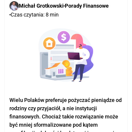
KALKULATOR
Michał Grotkowski
Porady Finansowe
Pożyczka gotówkowa
Czas czytania: 8 min
KONTAKT
Pożyczka dla zadłużonych z komornikiem
Kredyt konsumpcyjny
BLOG
Kredyt dla zadłużonych
Kredyt z opóźnieniami w BIK
Kredyt dla obcokrajowca w Polsce
Loan for a foreigner in Poland
Trudne kredyty
Kredyty preferencyjne
Wielu Polaków preferuje pożyczać pieniądze od
Kredyt bez badania zdolności kredytowej
rodziny czy przyjaciół, a nie instytucji
finansowych. Chociaż takie rozwiązanie może
Firmowe
być mniej sformalizowane pod kątem