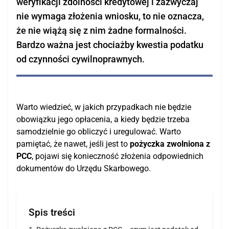
weryfikacji zdolności kredytowej i zazwyczaj
Kredyt na działalność
nie wymaga złożenia wniosku, to nie oznacza,
Kredyt konsolidacyjny dla firm
że nie wiążą się z nim żadne formalności.
Kredyt inwestycyjny dla firm
Bardzo ważna jest chociażby kwestia podatku
od czynności cywilnoprawnych.
Kredyt dla zadłużonych firm
Kredyt dla spółki
Kredyt obrotowy dla firm
Warto wiedzieć, w jakich przypadkach nie będzie
Kredyt na start
obowiązku jego opłacenia, a kiedy będzie trzeba
samodzielnie go obliczyć i uregulować. Warto
Kredyt na spłatę ZUS i US
pamiętać, że nawet, jeśli jest to
pożyczka zwolniona z
Leasing dla firm
PCC
, pojawi się konieczność złożenia odpowiednich
dokumentów do Urzędu Skarbowego.
Inne
Restrukturyzacja przedsiębiorstw
Spis treści
Wzór pisma o restrukturyzację kredytu