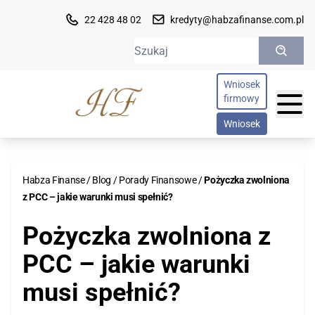
22 428 48 02
kredyty@habzafinanse.com.pl
Szukaj:
Wniosek
firmowy
Wniosek
OFERTA KREDYTOWA
Habza Finanse
/
Blog
/
Porady Finansowe
/
Pożyczka zwolniona
z PCC – jakie warunki musi spełnić?
Indywidualne
OPINIE
Pożyczka zwolniona z
Kredyt konsolidacyjny
ZESPÓŁ
PCC – jakie warunki
Konsolidacja chwilówek
O NAS
Kredyt oddłużeniowy
musi spełnić?
Kredyt refinansowy