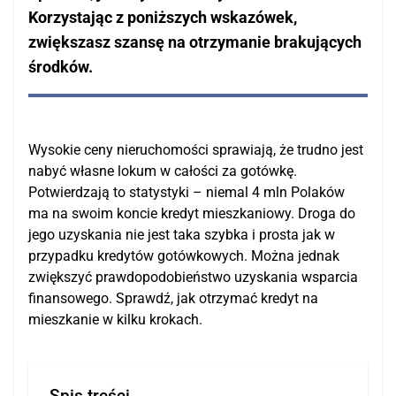
Kredyt na działalność
Korzystając z poniższych wskazówek,
Kredyt konsolidacyjny dla firm
zwiększasz szansę na otrzymanie brakujących
środków.
Kredyt inwestycyjny dla firm
Kredyt dla zadłużonych firm
Kredyt dla spółki
Wysokie ceny nieruchomości sprawiają, że trudno jest
Kredyt obrotowy dla firm
nabyć własne lokum w całości za gotówkę.
Potwierdzają to statystyki – niemal 4 mln Polaków
Kredyt na start
ma na swoim koncie kredyt mieszkaniowy. Droga do
Kredyt na spłatę ZUS i US
jego uzyskania nie jest taka szybka i prosta jak w
przypadku kredytów gotówkowych. Można jednak
Leasing dla firm
zwiększyć prawdopodobieństwo uzyskania wsparcia
finansowego. Sprawdź, jak otrzymać kredyt na
Inne
mieszkanie w kilku krokach.
Restrukturyzacja przedsiębiorstw
Wzór pisma o restrukturyzację kredytu
Spis treści