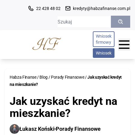
22 428 48 02
kredyty@habzafinanse.com.pl
Szukaj:
Wniosek
firmowy
Wniosek
OFERTA KREDYTOWA
Habza Finanse
/
Blog
/
Porady Finansowe
/
Jak uzyskać kredyt
na mieszkanie?
Indywidualne
OPINIE
Jak uzyskać kredyt na
Kredyt konsolidacyjny
ZESPÓŁ
mieszkanie?
Konsolidacja chwilówek
O NAS
Kredyt oddłużeniowy
Łukasz Koński
Porady Finansowe
Kredyt refinansowy