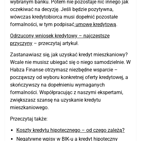
wybranym banku. Potem nie pozostaje nic innego jak
oczekiwać na decyzję. Jeśli będzie pozytywna,
wówczas kredytobiorca musi dopełnić pozostałe
formalności, w tym podpisać
umowę kredytową
.
Odrzucony wniosek kredytowy – najczęstsze
przyczyny
– przeczytaj artykuł.
Zastanawiasz się, jak uzyskać kredyt mieszkaniowy?
Wcale nie musisz ubiegać się o niego samodzielnie. W
Habza Finanse otrzymasz niezbędne wsparcie –
począwszy od wyboru konkretnej oferty kredytowej, a
skończywszy na dopełnieniu wymaganych
formalności. Współpracując z naszymi ekspertami,
zwiększasz szansę na uzyskanie kredytu
mieszkaniowego.
Przeczytaj także:
Koszty kredytu hipotecznego – od czego zależą?
Negatywne wpisy w BIK-u a kredyt hipoteczny