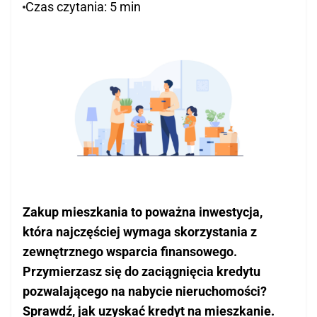
KALKULATOR
Czas czytania: 5 min
Pożyczka gotówkowa
KONTAKT
Pożyczka dla zadłużonych z komornikiem
Kredyt konsumpcyjny
BLOG
Kredyt dla zadłużonych
Kredyt z opóźnieniami w BIK
Kredyt dla obcokrajowca w Polsce
Loan for a foreigner in Poland
Trudne kredyty
Zakup mieszkania to poważna inwestycja,
Kredyty preferencyjne
która najczęściej wymaga skorzystania z
Kredyt bez badania zdolności kredytowej
zewnętrznego wsparcia finansowego.
Przymierzasz się do zaciągnięcia kredytu
Firmowe
pozwalającego na nabycie nieruchomości?
Sprawdź, jak uzyskać kredyt na mieszkanie.